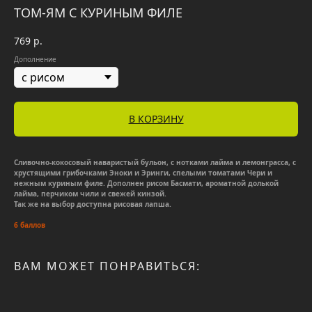
ТОМ-ЯМ С КУРИНЫМ ФИЛЕ
769
р.
Дополнение
В КОРЗИНУ
Сливочно-кокосовый наваристый бульон, с нотками лайма и лемонграсса, с
хрустящими грибочками Эноки и Эринги, спелыми томатами Чери и
нежным куриным филе. Дополнен рисом Басмати, ароматной долькой
лайма, перчиком чили и свежей кинзой.
Так же на выбор доступна рисовая лапша.
6 баллов
ВАМ МОЖЕТ ПОНРАВИТЬСЯ: