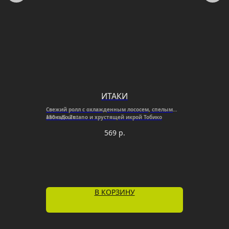
ИТАКИ
Свежий ролл с охлажденным лососем, спелым
авокадо Zutano и хрустящей икрой Тобико
150 г./5 шт.
569
р.
В КОРЗИНУ