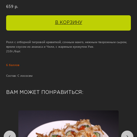
659
р.
В КОРЗИНУ
Ролл с отборной тигровой креветкой, сочным манго, нежным творожным сыром,
ярким соусом из ананаса и Чили, с жареным кунжутом Умэ.
210г./6шт.
6 баллов
Состав: С лососем
ВАМ МОЖЕТ ПОНРАВИТЬСЯ: