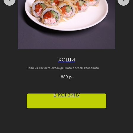
ХОШИ
Ролл из свежего охлаждённого лосося, крабового
замеса, свежих шинкованных огурцов в стружке тунца.
889
р.
210 г./8 шт.
В КОРЗИНУ